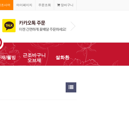
경조사어
마이페이지
주문조회
장바구니
010-2468-820
근조바구니
분재/웰빙
쌀화환
오브제