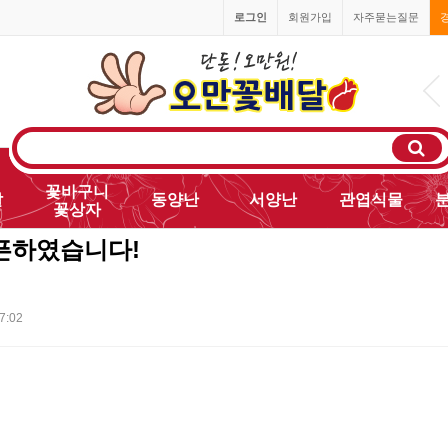
로그인
회원가입
자주묻는질문
1666-0055
꽃바구니
발
동양난
서양난
관엽식물
꽃상자
픈하였습니다!
7:02