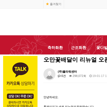
즐겨찾기
축하화환
근조화환
꽃다
오만꽃배달이 리뉴얼 오
(주)플라워센터
0건
298,072회
19-01-17 1
안녕하세요.
홈페이지가 새로 리뉴얼오픈하였습니다.