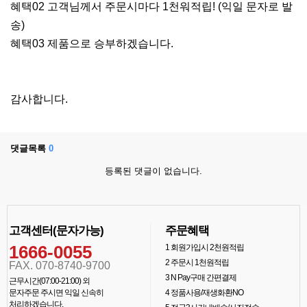
혜택02 고객님께서 주문시마다 1천워적립! (익일 문자로 발
송)
혜택03 제품으로 승부하겠습니다.
감사합니다.
댓글목록
0
등록된 댓글이 없습니다.
고객센터(문자가능)
주문혜택
1666-0055
1
회원가입시 2천원적립
2
주문시 1천원적립
FAX. 070-8740-9700
3
N Pay구매 간편결제
근무시간(07:00-21:00) 외
문자주문 주시면 익일 신속히
4
정품사용/재생화환NO
처리하겠습니다.