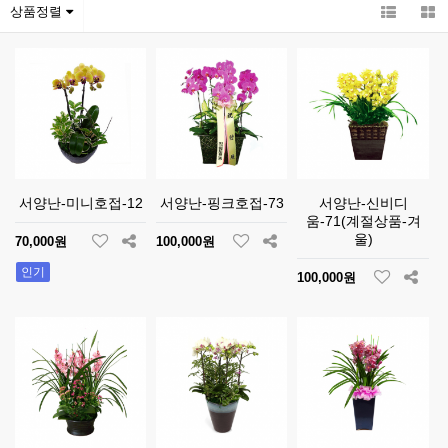
상품정렬
서양난-미니호접-12
서양난-핑크호접-73
서양난-신비디
움-71(계절상품-겨
울)
70,000원
100,000원
인기
100,000원