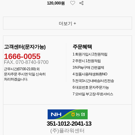
120,000원
더보기 +
고객센터(문자가능)
주문혜택
1666-0055
1
회원가입시 2천원적립
2
주문시 1천원적립
FAX. 070-8740-9700
3
N Pay구매 간편결제
근무시간(07:00-21:00) 외
문자주문 주시면 익일 신속히
4
정품사용/재생화환NO
처리하겠습니다.
5
전국3시간내배송/사진전송
6
대표번호 문자주문가능
7
모바일 부고장-무료서비스
351-1012-2041-13
(주)플라워센터