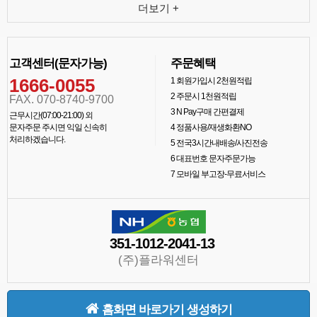
더보기 +
고객센터(문자가능)
주문혜택
1666-0055
1
회원가입시 2천원적립
2
주문시 1천원적립
FAX. 070-8740-9700
3
N Pay구매 간편결제
근무시간(07:00-21:00) 외
문자주문 주시면 익일 신속히
4
정품사용/재생화환NO
처리하겠습니다.
5
전국3시간내배송/사진전송
6
대표번호 문자주문가능
7
모바일 부고장-무료서비스
351-1012-2041-13
(주)플라워센터
홈화면 바로가기 생성하기