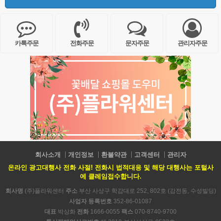
카톡주문
전화주문
문자주문
관리자주문
회사소개
개인정보
환불약관
고객센터
관리자
온라인 광고대행사 전화 사절! 전화시 법적대응 및 해당 대행사는 포털사
에 클레임접수합니다.
회사명
(주)플라워센터
주소
부산 사상구 학감대로 252, 802호 (감전동, 수성빌딩)
사업자 등록번호
352-86-01087
대표
박상화
전화
1666-0055
팩스
070-8740-9700