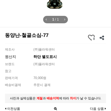
1
/
1
동양난-철골소심-77
0
제조사
(주)플라워센터
원산지
하단 별도표시
브랜드
(주)플라워센터
참고
판매가격
70,000원
배송비결제
주문시 결제
사진과 실제상품은
계절
과
배송지역
에 따라
차이
가 날 수 있습니다.
이전상품
다음 상품