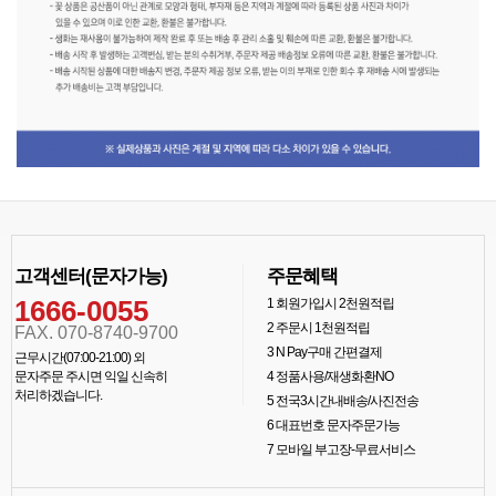
고객센터(문자가능)
주문혜택
1666-0055
1
회원가입시 2천원적립
2
주문시 1천원적립
FAX. 070-8740-9700
3
N Pay구매 간편결제
근무시간(07:00-21:00) 외
문자주문 주시면 익일 신속히
4
정품사용/재생화환NO
처리하겠습니다.
5
전국3시간내배송/사진전송
6
대표번호 문자주문가능
7
모바일 부고장-무료서비스