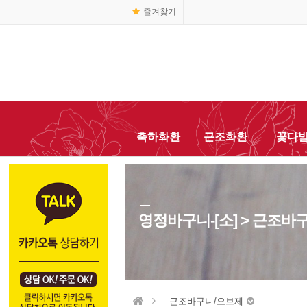
즐겨찾기
축하화환
근조화환
꽃다
영정바구니-[소] > 근조바
근조바구니/오브제