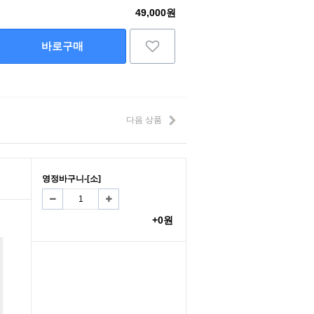
49,000원
바로구매
다음 상품
영정바구니-[소]
+0원