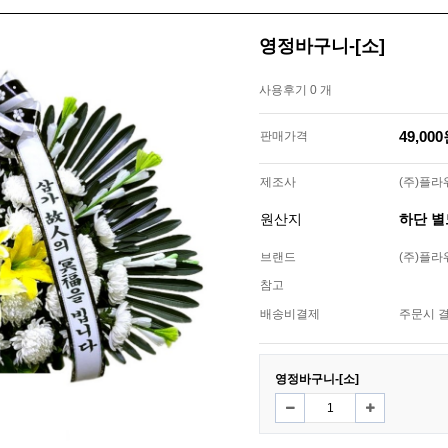
영정바구니-[소]
사용후기 0 개
49,00
판매가격
제조사
(주)플
원산지
하단 
브랜드
(주)플
참고
배송비결제
주문시 
영정바구니-[소]