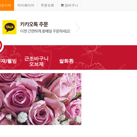
경조사어
마이페이지
주문조회
장바구니
010-2468-820
근조바구니
분재/웰빙
쌀화환
오브제