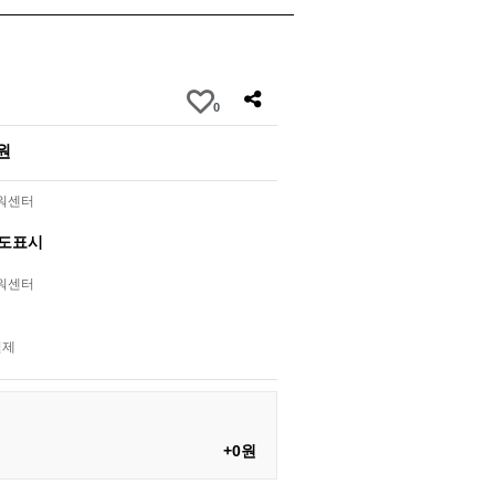
0
0원
라워센터
별도표시
라워센터
결제
+0원