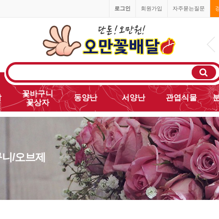
로그인
회원가입
자주묻는질문
1666-0055
꽃바구니
발
동양난
서양난
관엽식물
꽃상자
구니/오브제